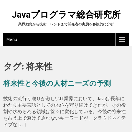
Skip
to
Javaプログラマ総合研究所
content
業界動向から技術トレンドまで開発者の実態を客観的に分析
Menu
タグ:
将来性
将来性と今後の人材ニーズの予測
技術の流行り廃りが激しいIT業界において、Javaは長年に
わたり主要言語としての地位を守り続けてきたが、その役
割や求められる領域は徐々に変化している。今後の将来性
を占う上で避けて通れないキーワードが、クラウドネイテ
ィブな […]