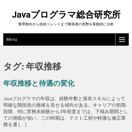
Skip
to
Javaプログラマ総合研究所
content
業界動向から技術トレンドまで開発者の実態を客観的に分析
Menu
タグ:
年収推移
年収推移と待遇の変化
Javaプログラマの年収は、経験年数と保有スキルによって
明確な階段状の推移を見せる傾向がある。キャリアの初期
段階、特に実務未経験から3年程度までは、下積み期間とし
ての側面が強い。この時期は、テスト工程や軽微な修正業
務を通 […]